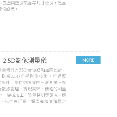
、五金與塑膠製品等尺寸檢測，是品
理想設備。
 2.5D影像測量儀
像測量儀具有350mm的Z軸加高設計，
搭載2.5D光學影像技術。可選配
P接觸式探針，提供更精確的三維測量。配
進行數據處理，實現高效、精確的測量
造、機械加工、質量控制等領域，廣
、航空等行業，保證高精度和穩定