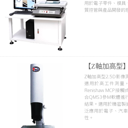
用於電子零件、模具
質控管與產品開發的
【Z軸加高型】
Z軸加高型2.5D影
適用於高工件測量，
Renishaw MC
合QMS3參M軟體
結果。適用於精密製
泛應用於電子、汽車
性。