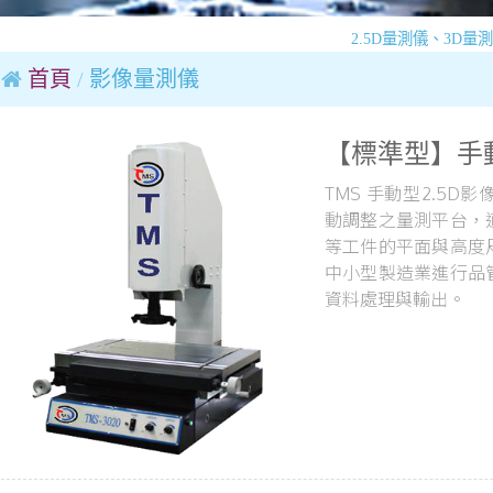
2.5D量測儀、3D量測儀、投影
首頁
影像量測儀
【標準型】手動
TMS 手動型2.5
動調整之量測平台，
等工件的平面與高度
中小型製造業進行品
資料處理與輸出。