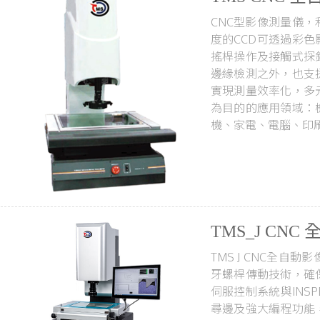
CNC型影像測量儀
度的CCD可透過彩
搖桿操作及接觸式探
邊緣檢測之外，也支
實現測量效率化，多
為目的的應用領域：
機、家電、電腦、印
TMS_J CN
TMS J CNC全
牙螺桿傳動技術，確
伺服控制系統與INS
尋邊及強大編程功能