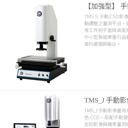
【加強型】 手動
TMS-S 手動2.
動調整之量測平台，
等工件的平面與高度
中小型製造業進行品
資料處理與輸出。
TMS_J 手動
TMS_J 手動影像
色 CCD，搭配手動
定的影像與精準量測