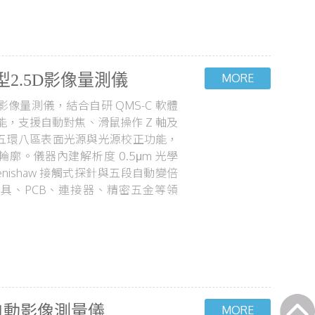
型2.5D影像量測儀
D影像量測儀，結合自研 QMS-C 軟體
功能，支援自動對焦、滑鼠操作 Z 軸及
五環八區表面光源與光源校正功能，
廓。儀器內建解析度 0.5μm 光學
nishaw 接觸式探針與五段自動變倍
具、PCB、連接器、精密五金等領
全自動影像測量儀