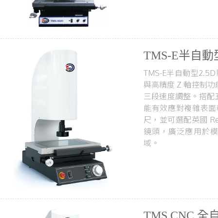
TMS-E半自動
TMS-E半自動型2.5
與高精度 Z 軸控制
三段速度調整。搭配
能有效應對複雜表面輪
尺，並可選配英國 Re
鏡頭，廣泛應用於模
域。
TMS CNC 