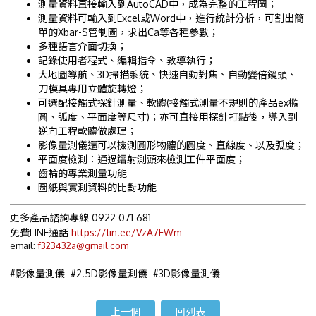
測量資料直接輸入到AutoCAD中，成為完整的工程圖；
測量資料可輸入到Excel或Word中，進行統計分析，可割出簡
單的Xbar-S管制圖，求出Ca等各種參數；
多種語言介面切換；
記錄使用者程式、編輯指令、教導執行；
大地圖導航、3D掃描系統、快速自動對焦、自動變倍鏡頭、
刀模具專用立體旋轉燈；
可選配接觸式探針測量、軟體(接觸式測量不規則的產品ex橢
圓、弧度、平面度等尺寸)；亦可直接用探針打點後，導入到
逆向工程軟體做處理；
影像量測儀還可以檢測圓形物體的圓度、直線度、以及弧度；
平面度檢測：通過鐳射測頭來檢測工件平面度；
齒輪的專業測量功能
圖紙與實測資料的比對功能
更多產品諮詢專線 0922 071 681
免費LINE通話
https://lin.ee/VzA7FWm
email:
f323432a@gmail.com
#影像量測儀 #2.5D影像量測儀 #3D影像量測儀
上一個
回列表