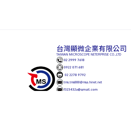
台灣顯微企業有限公司
TAIWAN MICROSCOPE NETERPRISE CO.,LTD
02 2999 7618
0922 071 681
02 2278 9792
tms.tms888@msa.hinet.net
f323432a@gmail.com
241新北市三重區重新路5段609巷12號6
樓之15 (湯城園區)
影像量測與3D檢測設備
∣
顯微鏡設備∣ 光
學配件與耗材
∣
國際廠牌