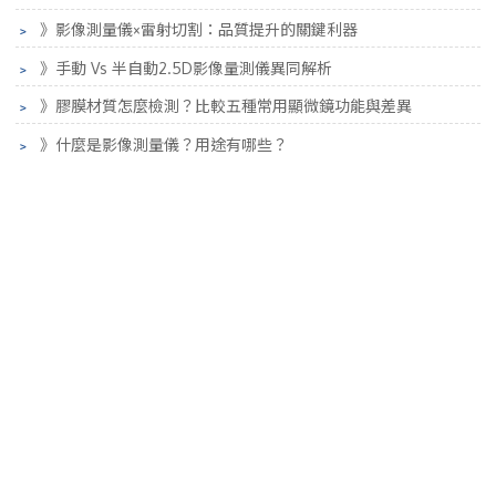
﹥
》影像測量儀×雷射切割：品質提升的關鍵利器
﹥
》手動 Vs 半自動2.5D影像量測儀異同解析
﹥
》膠膜材質怎麼檢測？比較五種常用顯微鏡功能與差異
﹥
》什麼是影像測量儀？用途有哪些？