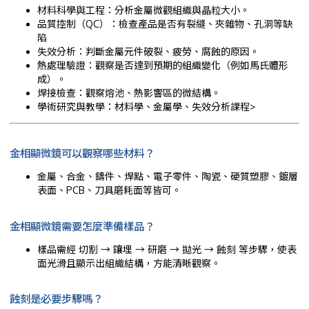
材料科學與工程：分析金屬微觀組織與晶粒大小。
品質控制（QC）：檢查產品是否有裂縫、夾雜物、孔洞等缺
陷
失效分析：判斷金屬元件破裂、疲勞、腐蝕的原因。
熱處理驗證：觀察是否達到預期的組織變化（例如馬氏體形
成）。
焊接檢查：觀察熔池、熱影響區的微結構。
學術研究與教學：材料學、金屬學、失效分析課程>
金相顯微鏡可以觀察哪些材料？
金屬、合金、鑄件、焊點、電子零件、陶瓷、硬質塑膠、鍍層
表面、PCB、刀具磨耗面等皆可。
金相顯微鏡需要怎麼準備樣品？
樣品需經 切割 → 鑲埋 → 研磨 → 拋光 → 蝕刻 等步驟，使表
面光滑且顯示出組織結構，方能清晰觀察。
蝕刻是必要步驟嗎？