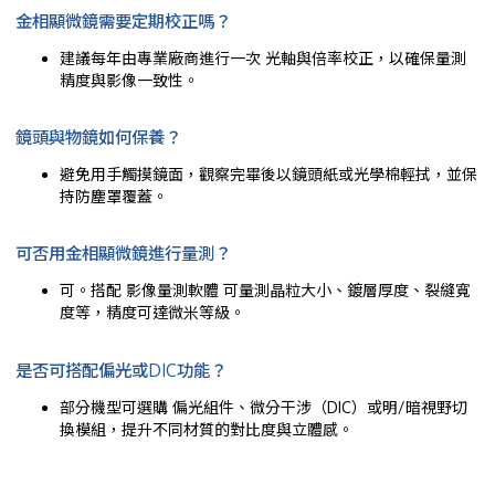
金相顯微鏡需要定期校正嗎？
建議每年由專業廠商進行一次 光軸與倍率校正，以確保量測
精度與影像一致性。
鏡頭與物鏡如何保養？
避免用手觸摸鏡面，觀察完畢後以鏡頭紙或光學棉輕拭，並保
持防塵罩覆蓋。
可否用金相顯微鏡進行量測？
可。搭配 影像量測軟體 可量測晶粒大小、鍍層厚度、裂縫寬
度等，精度可達微米等級。
是否可搭配偏光或DIC功能？
部分機型可選購 偏光組件、微分干涉（DIC）或明/暗視野切
換模組，提升不同材質的對比度與立體感。