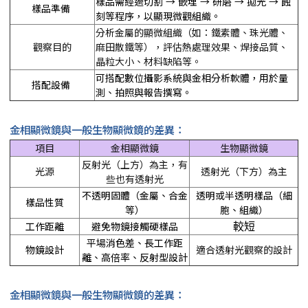
樣品需經過切割 → 嵌埋 → 研磨 → 拋光 → 蝕
樣品準備
刻等程序，以顯現微觀組織。
分析金屬的顯微組織（如：鐵素體、珠光體、
觀察目的
麻田散鐵等），評估熱處理效果、焊接品質、
晶粒大小、材料缺陷等。
可搭配數位攝影系統與金相分析軟體，用於量
搭配設備
測、拍照與報告撰寫。
金相顯微鏡與一般生物顯微鏡的差異：
項目
金相顯微鏡
生物顯微鏡
反射光（上方）為主，有
光源
透射光（下方）為主
些也有透射光
不透明固體（金屬、合金
透明或半透明樣品（細
樣品性質
等）
胞、組織）
工作距離
避免物鏡接觸硬樣品
較短
平場消色差、長工作距
物鏡設計
適合透射光觀察的設計
離、高倍率、反射型設計
金相顯微鏡與一般生物顯微鏡的差異：