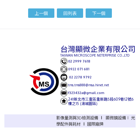
上一個
回列表
下一個
台灣顯微企業有限公司
TAIWAN MICROSCOPE NETERPRISE CO.,LTD
02 2999 7618
0922 071 681
02 2278 9792
tms.tms888@msa.hinet.net
f323432a@gmail.com
241新北市三重區重新路5段609巷12號6
樓之15 (湯城園區)
影像量測與3D檢測設備
∣
顯微鏡設備∣ 光
學配件與耗材
∣
國際廠牌