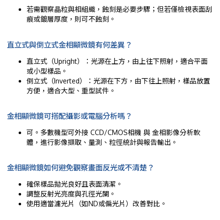
若需觀察晶粒與相組織，蝕刻是必要步驟；但若僅檢視表面刮
痕或鍍層厚度，則可不蝕刻。
直立式與倒立式金相顯微鏡有何差異？
直立式（Upright）：光源在上方，由上往下照射，適合平面
或小型樣品。
倒立式（Inverted）：光源在下方，由下往上照射，樣品放置
方便，適合大型、重型試件。
金相顯微鏡可搭配攝影或電腦分析嗎？
可。多數機型可外接 CCD/CMOS相機 與 金相影像分析軟
體，進行影像擷取、量測、粒徑統計與報告輸出。
金相顯微鏡如何避免觀察畫面反光或不清楚？
確保樣品拋光良好且表面清潔。
調整反射光亮度與孔徑光闌。
使用適當濾光片（如ND或偏光片）改善對比。