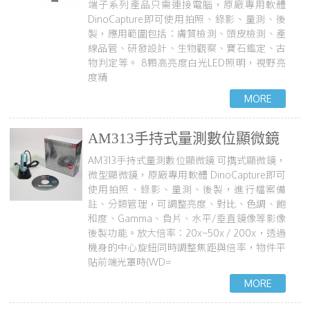
端子系列產品只需連接電腦，原廠專用軟體
DinoCapture即可使用拍照、錄影、量測、後
製，應用範圍包括：膚質檢測、頭皮檢測、產
線品管、研發設計、生物觀察、寶石鑑定、古
物判定等。
8顆高亮度白光LED照明，視野亮
度精
AM313手持式量測數位顯微鏡
AM313手持式量測數位顯微鏡
可擕式顯微鏡，
微型顯微鏡，原廠專用軟體 DinoCapture即可
使用拍照、錄影、量測、後製，進行檔案備
註、分類管理，可調整亮度、對比、色調、飽
和度、Gamma、負片、水平/垂直鏡像等影像
後製功能。放大倍率：20x~50x / 200x，透過
機身的中心旋鈕同時調整焦距與倍率，物件平
貼前端光罩時(WD=